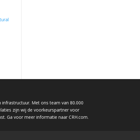
tural
 infrastructuur. Met ons team van 80.000
aties zijn wij de voorkeurspartner voor
st. Ga voor meer informatie naar CRH.com.