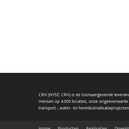
CRH (NYSE: CRH) is de toonaangevende leveranci
mensen op 4.000 locaties, onze ongeëvenaarde s
transport-, water- en herindustrialisatieproj
Home
Producten
Realisaties
Downl