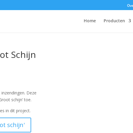
Ove
Home
Producten
ot Schijn
 inzendingen. Deze
root schijn’ toe.
s in dit project.
t schijn'