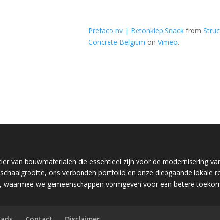
Prefaco nv | Betonklep Snack
from
Struc
Concrete Belgium
on
Vimeo
.
er van bouwmaterialen die essentieel zijn voor de modernisering van
chaalgrootte, ons verbonden portfolio en onze diepgaande lokale rel
ecten, waarmee we gemeenschappen vormgeven voor een betere toekom
oads
Contact
Disclaimer