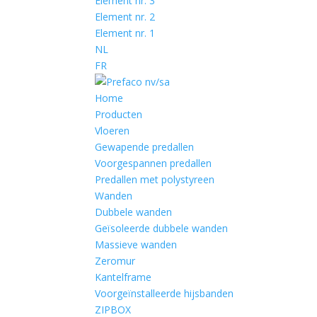
Element nr. 3
Element nr. 2
Element nr. 1
NL
FR
Home
Producten
Vloeren
Gewapende predallen
Voorgespannen predallen
Predallen met polystyreen
Wanden
Dubbele wanden
Geïsoleerde dubbele wanden
Massieve wanden
Zeromur
Kantelframe
Voorgeïnstalleerde hijsbanden
ZIPBOX