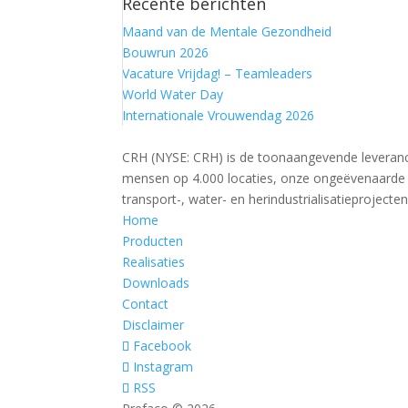
Recente berichten
naar:
Maand van de Mentale Gezondheid
Bouwrun 2026
Vacature Vrijdag! – Teamleaders
World Water Day
Internationale Vrouwendag 2026
CRH (NYSE: CRH) is de toonaangevende leveranci
mensen op 4.000 locaties, onze ongeëvenaarde s
transport-, water- en herindustrialisatieproj
Home
Producten
Realisaties
Downloads
Contact
Disclaimer
Facebook
Instagram
RSS